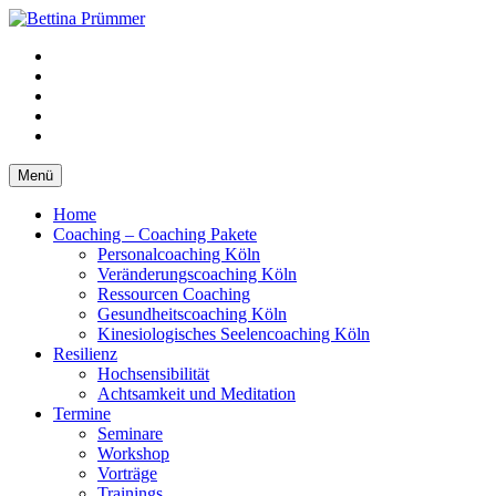
Springe
zum
YouTube
Inhalt
Facebook
XING
LinkedIn
Telefon
Menü
Home
Coaching – Coaching Pakete
Personalcoaching Köln
Veränderungscoaching Köln
Ressourcen Coaching
Gesundheitscoaching Köln
Kinesiologisches Seelencoaching Köln
Resilienz
Hochsensibilität
Achtsamkeit und Meditation
Termine
Seminare
Workshop
Vorträge
Trainings