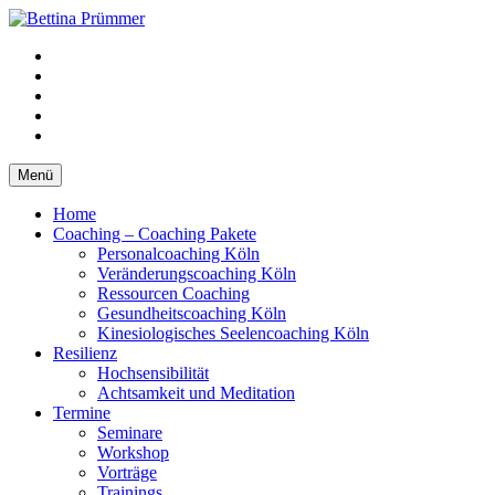
Springe
zum
YouTube
Inhalt
Facebook
XING
LinkedIn
Telefon
Menü
Home
Coaching – Coaching Pakete
Personalcoaching Köln
Veränderungscoaching Köln
Ressourcen Coaching
Gesundheitscoaching Köln
Kinesiologisches Seelencoaching Köln
Resilienz
Hochsensibilität
Achtsamkeit und Meditation
Termine
Seminare
Workshop
Vorträge
Trainings