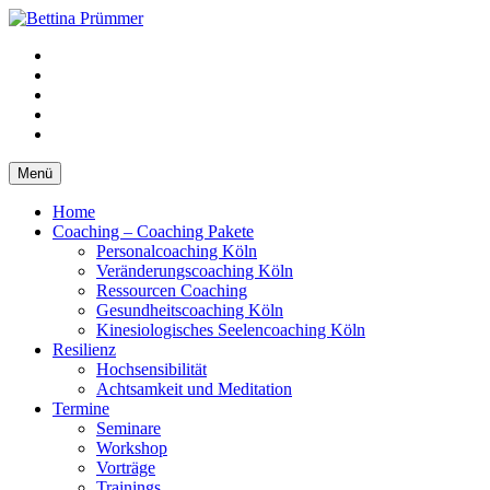
Springe
zum
YouTube
Inhalt
Facebook
XING
LinkedIn
Telefon
Menü
Home
Coaching – Coaching Pakete
Personalcoaching Köln
Veränderungscoaching Köln
Ressourcen Coaching
Gesundheitscoaching Köln
Kinesiologisches Seelencoaching Köln
Resilienz
Hochsensibilität
Achtsamkeit und Meditation
Termine
Seminare
Workshop
Vorträge
Trainings