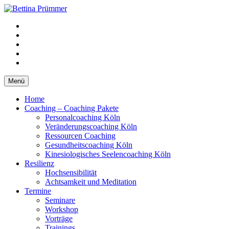
Springe
zum
YouTube
Inhalt
Facebook
XING
LinkedIn
Telefon
Menü
Home
Coaching – Coaching Pakete
Personalcoaching Köln
Veränderungscoaching Köln
Ressourcen Coaching
Gesundheitscoaching Köln
Kinesiologisches Seelencoaching Köln
Resilienz
Hochsensibilität
Achtsamkeit und Meditation
Termine
Seminare
Workshop
Vorträge
Trainings