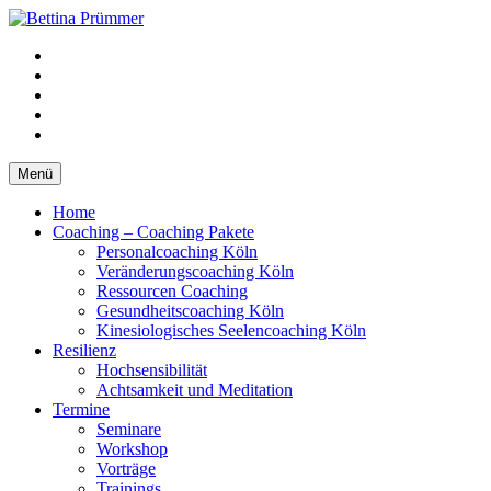
Springe
zum
YouTube
Inhalt
Facebook
XING
LinkedIn
Telefon
Menü
Home
Coaching – Coaching Pakete
Personalcoaching Köln
Veränderungscoaching Köln
Ressourcen Coaching
Gesundheitscoaching Köln
Kinesiologisches Seelencoaching Köln
Resilienz
Hochsensibilität
Achtsamkeit und Meditation
Termine
Seminare
Workshop
Vorträge
Trainings