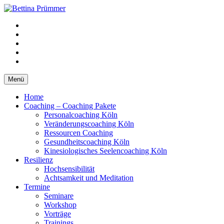
Springe
zum
YouTube
Inhalt
Facebook
XING
LinkedIn
Telefon
Menü
Home
Coaching – Coaching Pakete
Personalcoaching Köln
Veränderungscoaching Köln
Ressourcen Coaching
Gesundheitscoaching Köln
Kinesiologisches Seelencoaching Köln
Resilienz
Hochsensibilität
Achtsamkeit und Meditation
Termine
Seminare
Workshop
Vorträge
Trainings