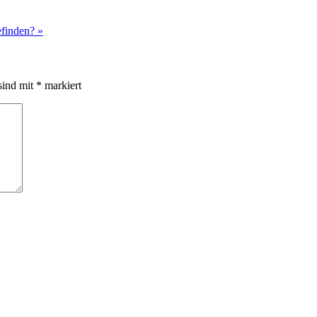
efinden?
»
sind mit
*
markiert