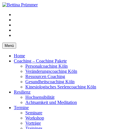
Springe
zum
YouTube
Inhalt
Facebook
XING
LinkedIn
Telefon
Menü
Home
Coaching – Coaching Pakete
Personalcoaching Köln
Veränderungscoaching Köln
Ressourcen Coaching
Gesundheitscoaching Köln
Kinesiologisches Seelencoaching Köln
Resilienz
Hochsensibilität
Achtsamkeit und Meditation
Termine
Seminare
Workshop
Vorträge
Trainings