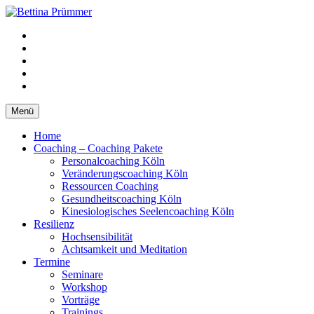
Springe
zum
YouTube
Inhalt
Facebook
XING
LinkedIn
Telefon
Menü
Home
Coaching – Coaching Pakete
Personalcoaching Köln
Veränderungscoaching Köln
Ressourcen Coaching
Gesundheitscoaching Köln
Kinesiologisches Seelencoaching Köln
Resilienz
Hochsensibilität
Achtsamkeit und Meditation
Termine
Seminare
Workshop
Vorträge
Trainings