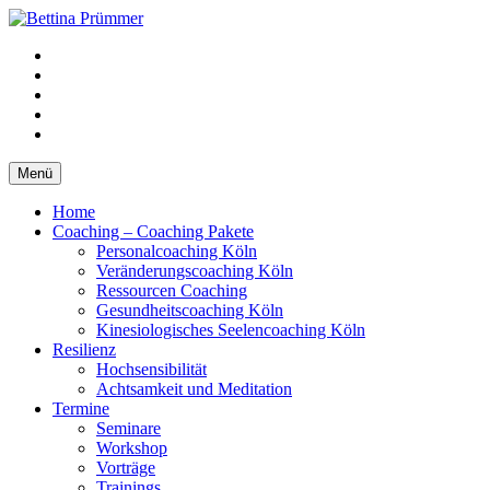
Springe
zum
YouTube
Inhalt
Facebook
XING
LinkedIn
Telefon
Menü
Home
Coaching – Coaching Pakete
Personalcoaching Köln
Veränderungscoaching Köln
Ressourcen Coaching
Gesundheitscoaching Köln
Kinesiologisches Seelencoaching Köln
Resilienz
Hochsensibilität
Achtsamkeit und Meditation
Termine
Seminare
Workshop
Vorträge
Trainings