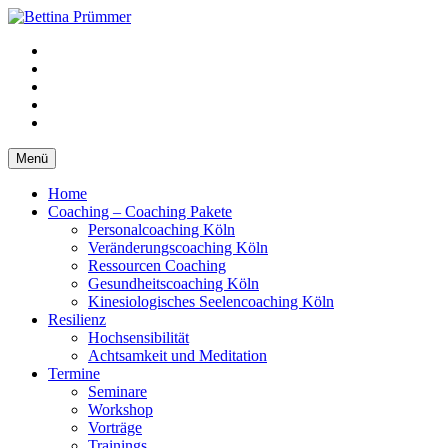
Springe
zum
YouTube
Inhalt
Facebook
XING
LinkedIn
Telefon
Menü
Home
Coaching – Coaching Pakete
Personalcoaching Köln
Veränderungscoaching Köln
Ressourcen Coaching
Gesundheitscoaching Köln
Kinesiologisches Seelencoaching Köln
Resilienz
Hochsensibilität
Achtsamkeit und Meditation
Termine
Seminare
Workshop
Vorträge
Trainings