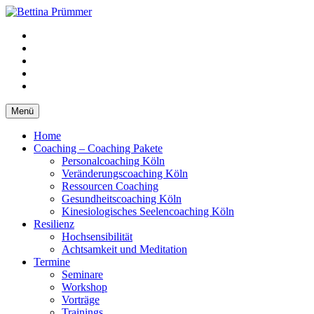
Springe
zum
YouTube
Inhalt
Facebook
XING
LinkedIn
Telefon
Menü
Home
Coaching – Coaching Pakete
Personalcoaching Köln
Veränderungscoaching Köln
Ressourcen Coaching
Gesundheitscoaching Köln
Kinesiologisches Seelencoaching Köln
Resilienz
Hochsensibilität
Achtsamkeit und Meditation
Termine
Seminare
Workshop
Vorträge
Trainings