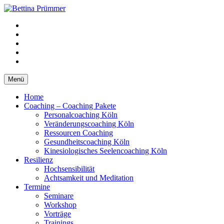
Springe
zum
YouTube
Inhalt
Facebook
XING
LinkedIn
Telefon
Menü
Home
Coaching – Coaching Pakete
Personalcoaching Köln
Veränderungscoaching Köln
Ressourcen Coaching
Gesundheitscoaching Köln
Kinesiologisches Seelencoaching Köln
Resilienz
Hochsensibilität
Achtsamkeit und Meditation
Termine
Seminare
Workshop
Vorträge
Trainings