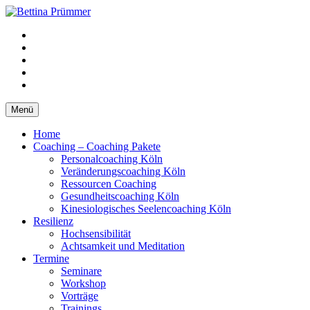
Springe
zum
YouTube
Inhalt
Facebook
XING
LinkedIn
Telefon
Menü
Home
Coaching – Coaching Pakete
Personalcoaching Köln
Veränderungscoaching Köln
Ressourcen Coaching
Gesundheitscoaching Köln
Kinesiologisches Seelencoaching Köln
Resilienz
Hochsensibilität
Achtsamkeit und Meditation
Termine
Seminare
Workshop
Vorträge
Trainings