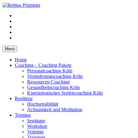
Springe
zum
YouTube
Inhalt
Facebook
XING
LinkedIn
Telefon
Menü
Home
Coaching – Coaching Pakete
Personalcoaching Köln
Veränderungscoaching Köln
Ressourcen Coaching
Gesundheitscoaching Köln
Kinesiologisches Seelencoaching Köln
Resilienz
Hochsensibilität
Achtsamkeit und Meditation
Termine
Seminare
Workshop
Vorträge
Trainings