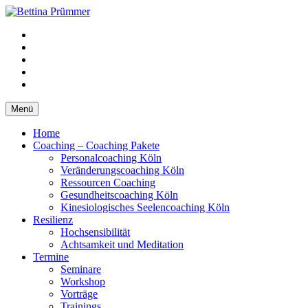
Springe
zum
YouTube
Inhalt
Facebook
XING
LinkedIn
Telefon
Menü
Home
Coaching – Coaching Pakete
Personalcoaching Köln
Veränderungscoaching Köln
Ressourcen Coaching
Gesundheitscoaching Köln
Kinesiologisches Seelencoaching Köln
Resilienz
Hochsensibilität
Achtsamkeit und Meditation
Termine
Seminare
Workshop
Vorträge
Trainings