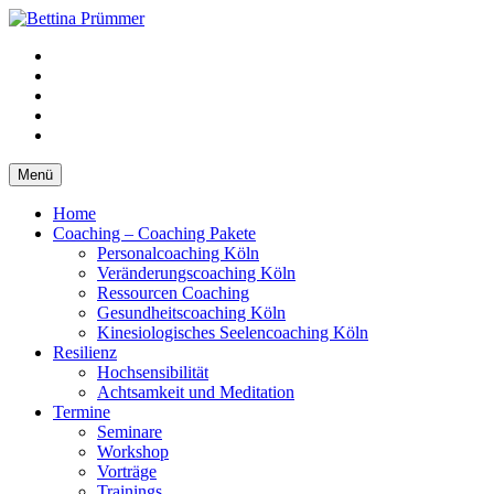
Springe
zum
YouTube
Inhalt
Facebook
XING
LinkedIn
Telefon
Menü
Home
Coaching – Coaching Pakete
Personalcoaching Köln
Veränderungscoaching Köln
Ressourcen Coaching
Gesundheitscoaching Köln
Kinesiologisches Seelencoaching Köln
Resilienz
Hochsensibilität
Achtsamkeit und Meditation
Termine
Seminare
Workshop
Vorträge
Trainings