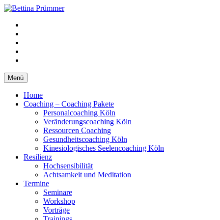
Springe
zum
YouTube
Inhalt
Facebook
XING
LinkedIn
Telefon
Menü
Home
Coaching – Coaching Pakete
Personalcoaching Köln
Veränderungscoaching Köln
Ressourcen Coaching
Gesundheitscoaching Köln
Kinesiologisches Seelencoaching Köln
Resilienz
Hochsensibilität
Achtsamkeit und Meditation
Termine
Seminare
Workshop
Vorträge
Trainings