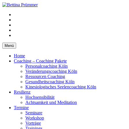
Springe
zum
YouTube
Inhalt
Facebook
XING
LinkedIn
Telefon
Menü
Home
Coaching – Coaching Pakete
Personalcoaching Köln
Veränderungscoaching Köln
Ressourcen Coaching
Gesundheitscoaching Köln
Kinesiologisches Seelencoaching Köln
Resilienz
Hochsensibilität
Achtsamkeit und Meditation
Termine
Seminare
Workshop
Vorträge
Trainings