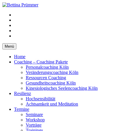
Springe
zum
YouTube
Inhalt
Facebook
XING
LinkedIn
Telefon
Menü
Home
Coaching – Coaching Pakete
Personalcoaching Köln
Veränderungscoaching Köln
Ressourcen Coaching
Gesundheitscoaching Köln
Kinesiologisches Seelencoaching Köln
Resilienz
Hochsensibilität
Achtsamkeit und Meditation
Termine
Seminare
Workshop
Vorträge
Trainings