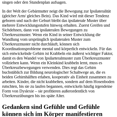
singen oder den Stundenplan aufsagen.
In der Welt der Gebärmutter neigt die Bewegung zur Ipsilateralität
(gleicher Arm/ gleiches Bein). Das Kind wird mit dieser Tendenz
geboren und nach der Geburt bleibt das ipsilaterale Muster über
mehrere Entwicklungsstufen hinweg erhalten. Zuerst Greifen und
Sichdehnen, dann von ipsilateralen Bewegungen zu
Überkreuzmuster. Wenn ein Kind in seiner Entwicklung die
Wandlung vom ursprünglich ipsilateralen Muster zum
Überkreuzmuster nicht durchläuft, können sich
Koordinationsprobleme mental und körperlich entwickeln. Für das
sich entwickelnde Gehirn ist Krabbeln ein äußerst wichtiger Faktor,
damit es den Wandel von Ipsilarteralmuster zum Überkreuzmuster
vollziehen kann. Wenn ein Kleinkind krabbeln lernt, muss es
Überkreuzbewegungen verwenden. Dies regt das Gehirn
buchstäblich zur Bildung neurologischer Schaltwege an, die es
beiden Gehirnhälften erlaben, kooperativ als Einheit zusammen zu
arbeiten. Kinder, die nicht krabbelten, sondern auf dem Hosenboden
rutschten, bis sie zu laufen begannen, entwickeln häufig irgendeine
Form von Dyslexie – sie profitieren außerordentlich von
Überkreuzübungen bis ins späte Alter.
Gedanken sind Gefühle und Gefühle
können sich im Körper manifestieren