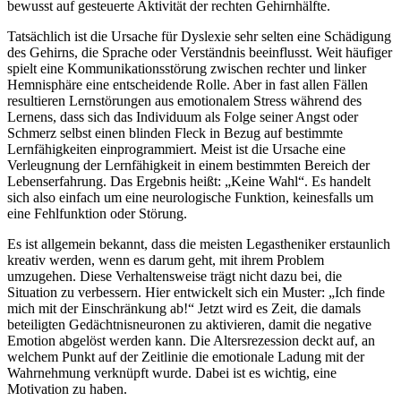
bewusst auf gesteuerte Aktivität der rechten Gehirnhälfte.
Tatsächlich ist die Ursache für Dyslexie sehr selten eine Schädigung
des Gehirns, die Sprache oder Verständnis beeinflusst. Weit häufiger
spielt eine Kommunikationsstörung zwischen rechter und linker
Hemnisphäre eine entscheidende Rolle. Aber in fast allen Fällen
resultieren Lernstörungen aus emotionalem Stress während des
Lernens, dass sich das Individuum als Folge seiner Angst oder
Schmerz selbst einen blinden Fleck in Bezug auf bestimmte
Lernfähigkeiten einprogrammiert. Meist ist die Ursache eine
Verleugnung der Lernfähigkeit in einem bestimmten Bereich der
Lebenserfahrung. Das Ergebnis heißt: „Keine Wahl“. Es handelt
sich also einfach um eine neurologische Funktion, keinesfalls um
eine Fehlfunktion oder Störung.
Es ist allgemein bekannt, dass die meisten Legastheniker erstaunlich
kreativ werden, wenn es darum geht, mit ihrem Problem
umzugehen. Diese Verhaltensweise trägt nicht dazu bei, die
Situation zu verbessern. Hier entwickelt sich ein Muster: „Ich finde
mich mit der Einschränkung ab!“ Jetzt wird es Zeit, die damals
beteiligten Gedächtnisneuronen zu aktivieren, damit die negative
Emotion abgelöst werden kann. Die Altersrezession deckt auf, an
welchem Punkt auf der Zeitlinie die emotionale Ladung mit der
Wahrnehmung verknüpft wurde. Dabei ist es wichtig, eine
Motivation zu haben.