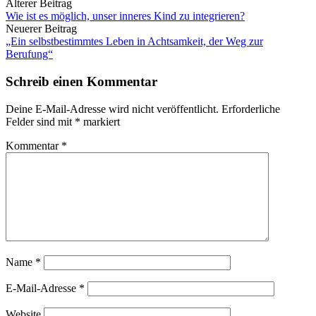
Beitrags-
Älterer Beitrag
Wie ist es möglich, unser inneres Kind zu integrieren?
Navigation
Neuerer Beitrag
„Ein selbstbestimmtes Leben in Achtsamkeit, der Weg zur
Berufung“
Schreib einen Kommentar
Deine E-Mail-Adresse wird nicht veröffentlicht.
Erforderliche
Felder sind mit
*
markiert
Kommentar
*
Name
*
E-Mail-Adresse
*
Website