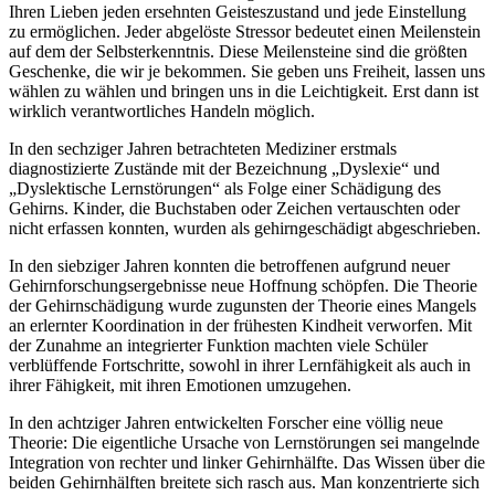
Ihren Lieben jeden ersehnten Geisteszustand und jede Einstellung
zu ermöglichen. Jeder abgelöste Stressor bedeutet einen Meilenstein
auf dem der Selbsterkenntnis. Diese Meilensteine sind die größten
Geschenke, die wir je bekommen. Sie geben uns Freiheit, lassen uns
wählen zu wählen und bringen uns in die Leichtigkeit. Erst dann ist
wirklich verantwortliches Handeln möglich.
In den sechziger Jahren betrachteten Mediziner erstmals
diagnostizierte Zustände mit der Bezeichnung „Dyslexie“ und
„Dyslektische Lernstörungen“ als Folge einer Schädigung des
Gehirns. Kinder, die Buchstaben oder Zeichen vertauschten oder
nicht erfassen konnten, wurden als gehirngeschädigt abgeschrieben.
In den siebziger Jahren konnten die betroffenen aufgrund neuer
Gehirnforschungsergebnisse neue Hoffnung schöpfen. Die Theorie
der Gehirnschädigung wurde zugunsten der Theorie eines Mangels
an erlernter Koordination in der frühesten Kindheit verworfen. Mit
der Zunahme an integrierter Funktion machten viele Schüler
verblüffende Fortschritte, sowohl in ihrer Lernfähigkeit als auch in
ihrer Fähigkeit, mit ihren Emotionen umzugehen.
In den achtziger Jahren entwickelten Forscher eine völlig neue
Theorie: Die eigentliche Ursache von Lernstörungen sei mangelnde
Integration von rechter und linker Gehirnhälfte. Das Wissen über die
beiden Gehirnhälften breitete sich rasch aus. Man konzentrierte sich