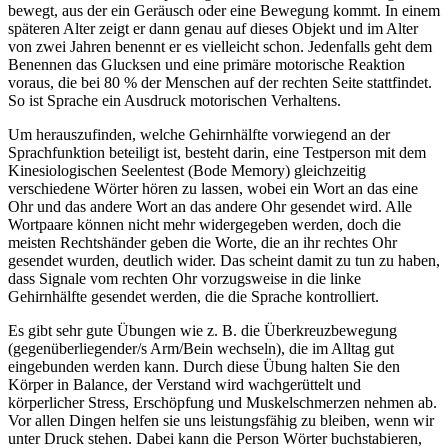
bewegt, aus der ein Geräusch oder eine Bewegung kommt. In einem
späteren Alter zeigt er dann genau auf dieses Objekt und im Alter
von zwei Jahren benennt er es vielleicht schon. Jedenfalls geht dem
Benennen das Glucksen und eine primäre motorische Reaktion
voraus, die bei 80 % der Menschen auf der rechten Seite stattfindet.
So ist Sprache ein Ausdruck motorischen Verhaltens.
Um herauszufinden, welche Gehirnhälfte vorwiegend an der
Sprachfunktion beteiligt ist, besteht darin, eine Testperson mit dem
Kinesiologischen Seelentest (Bode Memory) gleichzeitig
verschiedene Wörter hören zu lassen, wobei ein Wort an das eine
Ohr und das andere Wort an das andere Ohr gesendet wird. Alle
Wortpaare können nicht mehr widergegeben werden, doch die
meisten Rechtshänder geben die Worte, die an ihr rechtes Ohr
gesendet wurden, deutlich wider. Das scheint damit zu tun zu haben,
dass Signale vom rechten Ohr vorzugsweise in die linke
Gehirnhälfte gesendet werden, die die Sprache kontrolliert.
Es gibt sehr gute Übungen wie z. B. die Überkreuzbewegung
(gegenüberliegender/s Arm/Bein wechseln), die im Alltag gut
eingebunden werden kann. Durch diese Übung halten Sie den
Körper in Balance, der Verstand wird wachgerüttelt und
körperlicher Stress, Erschöpfung und Muskelschmerzen nehmen ab.
Vor allen Dingen helfen sie uns leistungsfähig zu bleiben, wenn wir
unter Druck stehen. Dabei kann die Person Wörter buchstabieren,