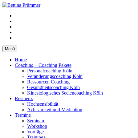
Springe
zum
YouTube
Inhalt
Facebook
XING
LinkedIn
Telefon
Menü
Home
Coaching – Coaching Pakete
Personalcoaching Köln
Veränderungscoaching Köln
Ressourcen Coaching
Gesundheitscoaching Köln
Kinesiologisches Seelencoaching Köln
Resilienz
Hochsensibilität
Achtsamkeit und Meditation
Termine
Seminare
Workshop
Vorträge
Trainings