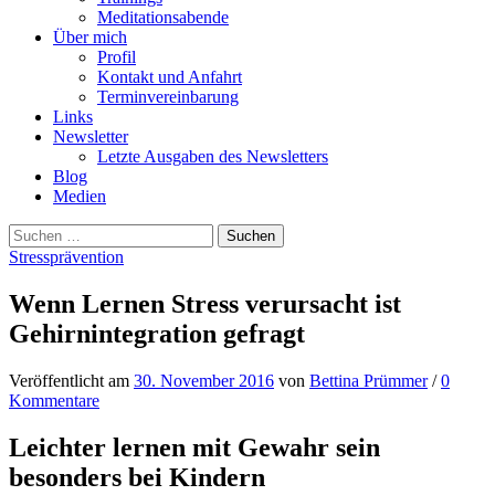
Meditationsabende
Über mich
Profil
Kontakt und Anfahrt
Terminvereinbarung
Links
Newsletter
Letzte Ausgaben des Newsletters
Blog
Medien
Suchen
nach:
Stressprävention
Wenn Lernen Stress verursacht ist
Gehirnintegration gefragt
Veröffentlicht
am
30. November 2016
von
Bettina Prümmer
/
0
Kommentare
Leichter lernen mit Gewahr sein
besonders bei Kindern