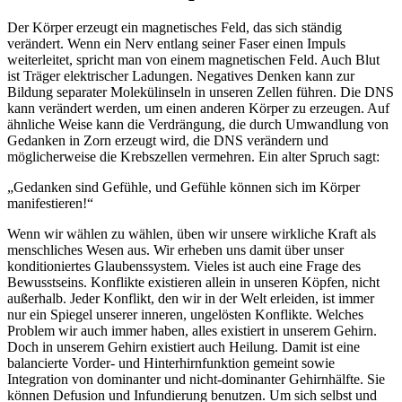
Der Körper erzeugt ein magnetisches Feld, das sich ständig
verändert. Wenn ein Nerv entlang seiner Faser einen Impuls
weiterleitet, spricht man von einem magnetischen Feld. Auch Blut
ist Träger elektrischer Ladungen. Negatives Denken kann zur
Bildung separater Molekülinseln in unseren Zellen führen. Die DNS
kann verändert werden, um einen anderen Körper zu erzeugen. Auf
ähnliche Weise kann die Verdrängung, die durch Umwandlung von
Gedanken in Zorn erzeugt wird, die DNS verändern und
möglicherweise die Krebszellen vermehren. Ein alter Spruch sagt:
„Gedanken sind Gefühle, und Gefühle können sich im Körper
manifestieren!“
Wenn wir wählen zu wählen, üben wir unsere wirkliche Kraft als
menschliches Wesen aus. Wir erheben uns damit über unser
konditioniertes Glaubenssystem. Vieles ist auch eine Frage des
Bewusstseins. Konflikte existieren allein in unseren Köpfen, nicht
außerhalb. Jeder Konflikt, den wir in der Welt erleiden, ist immer
nur ein Spiegel unserer inneren, ungelösten Konflikte. Welches
Problem wir auch immer haben, alles existiert in unserem Gehirn.
Doch in unserem Gehirn existiert auch Heilung. Damit ist eine
balancierte Vorder- und Hinterhirnfunktion gemeint sowie
Integration von dominanter und nicht-dominanter Gehirnhälfte. Sie
können Defusion und Infundierung benutzen. Um sich selbst und