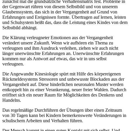
zunächst mal die grundsätzliche Verhaltensmatrix fest. Probleme in
der Gegenwart rühren von diesem Selbstbild und von unserem
Glaubenssystem, das sich in der Vergangenheit auf Grund von
Erfahrungen und Ereignissen formte. Übertragen auf lernen, leisten
und Schulsystem heißt das, dass die Leistung eines Kindes von dem
Selbstbild abhängt.
Die Klärung verleugneter Emotionen aus der Vergangenheit
verändert unsere Zukunft. Wenn wir aufhören ein Thema zu
verleugnen und ihm Ausdruck verleihen, ziehen wir auch nicht
länger unerwünschte Erfahrungen an. Unerwünschte Erfahrungen
kommen nur als Antwort auf etwas, das wir in uns selbst
verleugnen.
Die Angewandte Kinesiologie spürt mit Hilfe des körpereigenen
Rückmeldesystems Stressoren und unbewusste Blockaden aus der
Vergangenheit auf. Diese hinderlichen neuronalen Muster werden
entkoppelt hin zu einer Verankerung, neuer freier Wahlen. Dadurch
eröffnet sich ein neuer Raum für Möglichkeiten des Denkens und
Handelns.
Das regelmäßige Durchführen der Übungen über einen Zeitraum
von 30 Tagen kann bei Kindern bemerkenswerte Veränderungen in
schulischem Arbeiten und Verhalten führen.
Der Mensch kommt in einen guten Kontakt mit sich selbst. Und